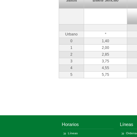
Saltos
Billete Sencillo
Urbano
*
0
1,40
1
2,00
2
2,85
3
3,75
4
4,55
5
5,75
Horarios
Líneas
Líneas
Ordena