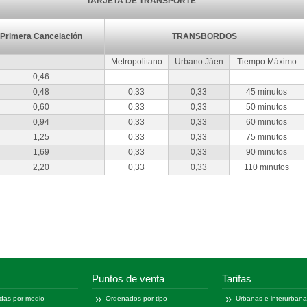
TARJETA DE TRANSPORTE
Primera Cancelación
TRANSBORDOS
Metropolitano
Urbano Jáen
Tiempo Máximo
0,46
-
-
-
0,48
0,33
0,33
45 minutos
0,60
0,33
0,33
50 minutos
0,94
0,33
0,33
60 minutos
1,25
0,33
0,33
75 minutos
1,69
0,33
0,33
90 minutos
2,20
0,33
0,33
110 minutos
Puntos de venta
Tarifas
das por medio
Ordenados por tipo
Urbanas e interurban