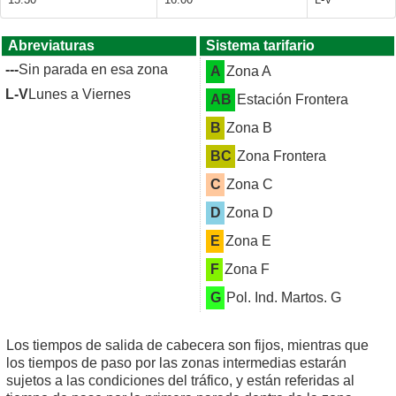
Abreviaturas
Sistema tarifario
---
Sin parada en esa zona
A
Zona A
L-V
Lunes a Viernes
AB
Estación Frontera
B
Zona B
BC
Zona Frontera
C
Zona C
D
Zona D
E
Zona E
F
Zona F
G
Pol. Ind. Martos. G
Los tiempos de salida de cabecera son fijos, mientras que
los tiempos de paso por las zonas intermedias estarán
sujetos a las condiciones del tráfico, y están referidas al