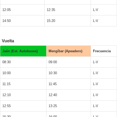
12:05
12:35
L-V
14:50
15:20
L-V
Vuelta
Jaén (Est. Autobuses)
Mengíbar (Apeadero)
Frecuencia
08:30
09:00
L-V
10:00
10:30
L-V
11:15
11:45
L-V
12:10
12:40
L-V
12:55
13:25
L-V
15:30
16:00
L-V