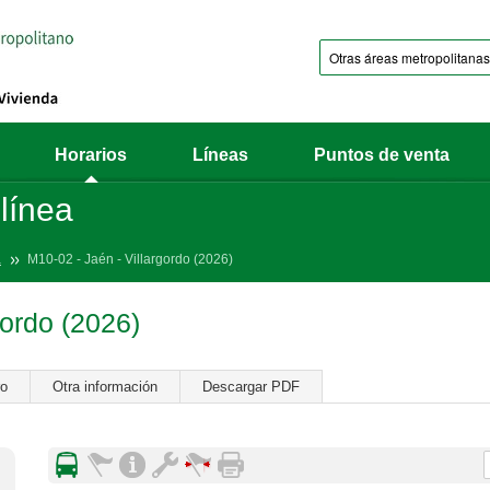
Horarios
Líneas
Puntos de venta
 línea
a
M10-02 - Jaén - Villargordo (2026)
gordo (2026)
ro
Otra información
Descargar PDF