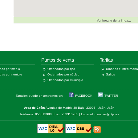
Ver horario de la línea...
Puntos de venta
Tarifas
das por medio
Ordenados por tipo
Urbanas e interurban
das por nombre
Ordenados por núcleo
Saltos
Ordenados por municipio
También puede encontrarnos en:
FACEBOOK
TWITTER
Área de Jaén:
Avenida de Madrid 38 Bajo, 23003 - Jaén, Jaén
Teléfonos: 953313980 | Fax: 953313985 | Español: usuarios@ctja.es