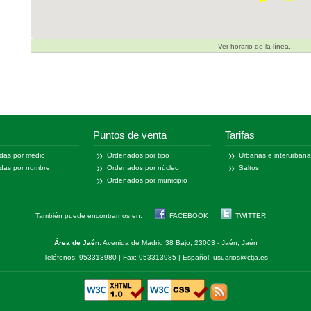
Ver horario de la línea...
Puntos de venta
Tarifas
das por medio
Ordenados por tipo
Urbanas e interurban
das por nombre
Ordenados por núcleo
Saltos
Ordenados por municipio
También puede encontrarnos en:
FACEBOOK
TWITTER
Área de Jaén:
Avenida de Madrid 38 Bajo, 23003 - Jaén, Jaén
Teléfonos: 953313980 | Fax: 953313985 | Español: usuarios@ctja.es