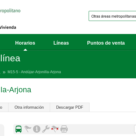
Horarios
Líneas
Puntos de venta
 línea
a
M15-5 - Andújar-Arjonilla-Arjona
lla-Arjona
ro
Otra información
Descargar PDF